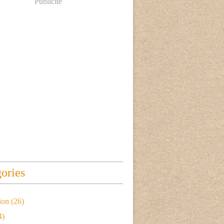
Publicité
ories
ion
(26)
4)