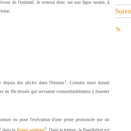
vent de l'intimité. Je resterai donc sur une ligne neutre, à
Suiv
urisme.
1
 depuis des siècles dans l'histoire
. Certains murs durant
s de fils tressés qui servaient vraisemblablement à fouetter
 torture ou pour l'exécution d'une peine prononcée par un
b
3
dans la
Rome antique
. Dans la torture, la flagellation est