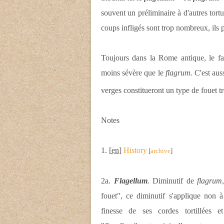
souvent un préliminaire à d'autres tort
coups infligés sont trop nombreux, ils 
Toujours dans la Rome antique, le f
moins sévère que le
flagrum.
C'est auss
verges constitueront un type de fouet 
Note
s
1. [
en
]
History
[
archive
]
2a.
Flagellum
. Diminutif de
flagrum
fouet", ce diminutif s'applique non à
finesse de ses cordes tortillées 