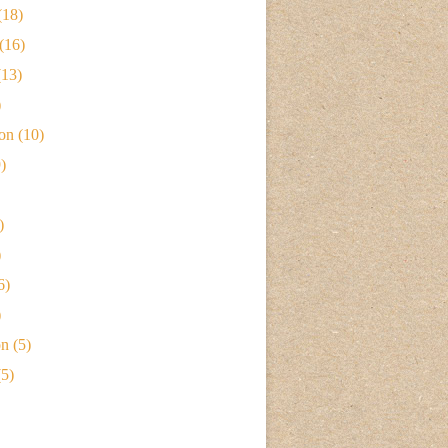
(18)
(16)
13)
)
ion
(10)
)
)
)
6)
)
on
(5)
5)