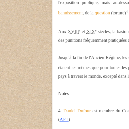
l'exposition publique, mais au-des
4
bannissement
, de la
question
(torture)
e
e
Aux
XVIII
et
XIX
siècles, la basto
des punitions fréquemment pratiquées da
Jusqu'à la fin de l'Ancien Régime, les 
étaient les mêmes que pour toutes les 
pays à travers le monde, excepté dans l
Notes
4.
Daniel Dufour
est membre du Cons
(
APT
)