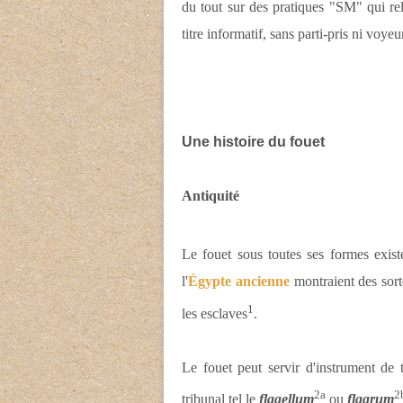
du tout sur des pratiques "SM" qui relè
titre informatif, sans parti-pris ni voye
Une histoire du fouet
Antiquité
Le fouet sous toutes ses formes existe
l'
Égypte ancienne
montraient des sorte
1
les esclaves
.
Le fouet peut servir d'instrument de
2a
2
tribunal tel le
flagellum
ou
flagrum