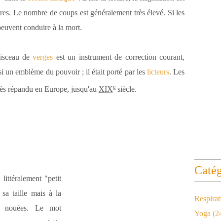
ures. Le nombre de coups est généralement très élevé. Si les
peuvent conduire à la mort.
aisceau de
verges
est un instrument de correction courant,
i un emblème du pouvoir ; il était porté par les
licteurs
. Les
e
très répandu en Europe, jusqu'au
XIX
siècle.
Catég
, littéralement "petit
 sa taille mais à la
Respirat
et nouées. Le mot
Yoga
(2