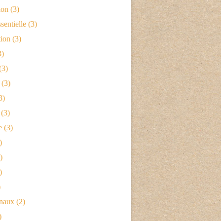
ion
(3)
sentielle
(3)
tion
(3)
3)
(3)
(3)
3)
(3)
e
(3)
)
)
)
)
naux
(2)
)