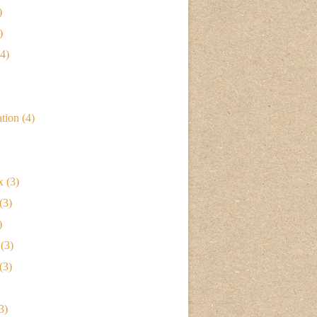
)
)
4)
ation
(4)
x
(3)
(3)
)
(3)
(3)
3)