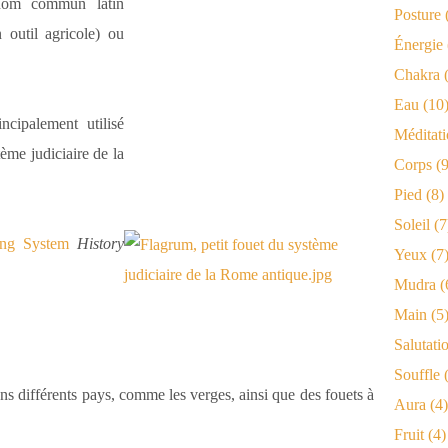
 nom commun latin
Posture
n outil agricole) ou
Énergie
Chakra
(
Eau
(10
ncipalement utilisé
Méditat
ème judiciaire de la
Corps
(9
Pied
(8)
Soleil
(7
ng System
History
Yeux
(7
Mudra
(
Main
(5
Salutati
Souffle
(
ans différents pays, comme les verges, ainsi que des fouets à
Aura
(4)
Fruit
(4)