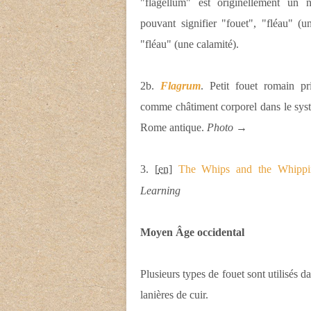
"flagellum" est originellement un
pouvant signifier "fouet", "fléau" (u
"fléau" (une calamité).
2b.
Flagrum
. Petit fouet romain pri
comme châtiment corporel dans le syst
Rome antique.
Photo
→
3. [
en
]
The Whips and the Whippi
Learning
Moyen Âge occidental
Plusieurs types de fouet sont utilisés d
lanières de cuir.