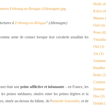
Huile
(4
Kriya
(4
Mantra
(
tortures à
Fribourg-en-Brisgau
" (Allemagne)
Oeil
(4)
Peau
(4)
comme arme de contact lorsque leur cavalerie assaillait les
Visualis
Om
(3)
Air
(3)
Animau
Bandha
Boire
(3
Couleur
fouet était une
peine afflictive et infamante
– en France, les
Detente
t les peines médianes, situées entre les peines légères et la
Dos
(3)
es, située au-dessus du blâme, de l'
amende honorable
, et de
Drishti
(