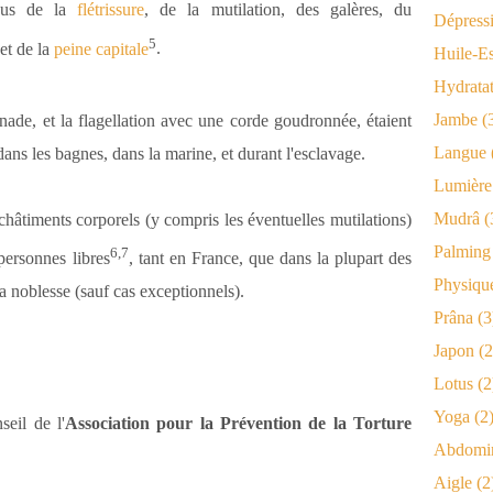
sous de la
flétrissure
, de la mutilation, des galères, du
Dépress
5
et de la
peine capitale
.
Huile-Es
Hydrata
Jambe
(
nnade, et la flagellation avec une corde goudronnée, étaient
Langue
ns les bagnes, dans la marine, et durant l'esclavage.
Lumière
Mudrâ
(
châtiments corporels (y compris les éventuelles mutilations)
Palming
6
,
7
personnes libres
, tant en France, que dans la plupart des
Physiqu
a noblesse (sauf cas exceptionnels).
Prâna
(3
Japon
(2
Lotus
(2
Yoga
(2
eil de l'
Association pour la Prévention de la Torture
Abdomi
Aigle
(2