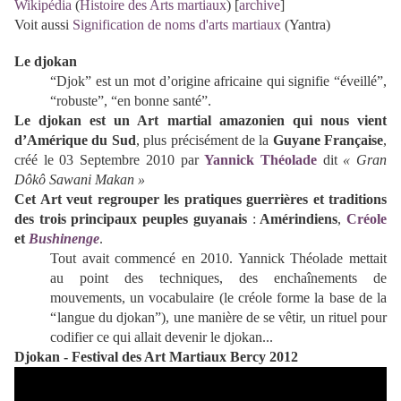
Wikipédia
(
Histoire des Arts martiaux
) [
archive
]
Voit aussi
Signification de noms d'arts martiaux
(Yantra)
Le djokan
“Djok” est un mot d’origine africaine qui signifie “éveillé”,
“robuste”, “en bonne santé”.
Le djokan est un Art martial amazonien qui nous vient
d’Amérique du Sud
, plus précisément de la
Guyane Française
,
créé le 03 Septembre 2010 par
Yannick Théolade
dit
«
Gran
Dôkô Sawani Makan
»
Cet Art veut regrouper les pratiques guerrières et traditions
des trois principaux peuples guyanais
:
Amérindiens
,
Créole
et
Bushinenge
.
Tout avait commencé en 2010. Yannick Théolade mettait
au point des techniques, des enchaînements de
mouvements, un vocabulaire (le créole forme la base de la
“ langue du djokan”), une manière de se vêtir, un rituel pour
codifier ce qui allait devenir le djokan...
Djokan - Festival des Art Martiaux Bercy 2012