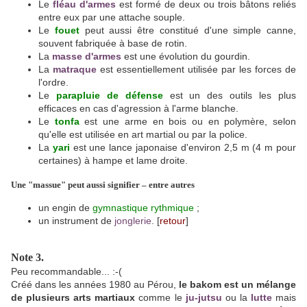
Le
fléau d'armes
est formé de deux ou trois bâtons reliés
entre eux par une attache souple.
Le
fouet
peut aussi être constitué d'une simple canne,
souvent fabriquée à base de rotin.
La
masse d'armes
est une évolution du gourdin.
La
matraque
est essentiellement utilisée par les forces de
l'ordre.
Le
parapluie de d
éfe
nse
est un des outils les plus
efficaces en cas d'agression à l'arme blanche.
Le
tonfa
est une arme en bois ou en polymère, selon
qu'elle est utilisée en art martial ou par la police.
La
yari
est une lance japonaise d'environ 2,5 m (4 m pour
certaines) à hampe et lame droite.
Une "massue" peut aussi signifier – entre autres
un engin de
gymnastique rythmique
;
un instrument de
jonglerie
. [
retour
]
Note 3.
Peu recommandable... :-(
Créé dans les années 1980 au Pérou,
le bakom est un mélange
de plusieurs arts martiaux
comme le
ju-jutsu
ou la
lutte
mais