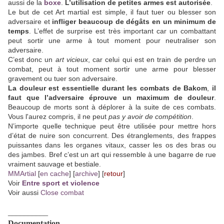
aussi de la
boxe
.
L’utilisation de petites armes est autorisée
.
Le but de cet Art martial est simple, il faut tuer ou blesser son
adversaire et
infliger beaucoup de dégâts en un minimum de
temps
. L’effet de surprise est très important car un combattant
peut sortir une arme à tout moment pour neutraliser son
adversaire.
C’est donc un
art vicieux
, car celui qui est en train de perdre un
combat, peut à tout moment sortir une arme pour blesser
gravement ou tuer son adversaire.
La douleur est essentielle durant les combats de Bakom
,
il
faut que l’adversaire éprouve un maximum de douleur
.
Beaucoup de morts sont à déplorer à la suite de ces combats.
Vous l'aurez compris, il ne peut
pas y avoir de compétition
.
N’importe quelle technique peut être utilisée pour mettre hors
d’état de nuire son concurrent. Des étranglements, des frappes
puissantes dans les organes vitaux, casser les os des bras ou
des jambes. Bref c’est un art qui ressemble à une bagarre de rue
vraiment sauvage et bestiale.
MMArtial
[
en cache
] [
archive
] [
retour
]
Voir
Entre sport et violence
Voir aussi
Close combat
__________
Documentation