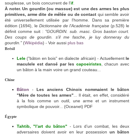
souplesse, un bois concurrent de l'
if
.
À noter. Un gourdin (ou massue) est une des armes les plus
primitives, arme dite de mêlée ou de contact
qui semble avoir
été universellement utilisée par l'homme. Dans sa première
édition (1694), le
Dictionnaire de l'Académie française
(p.528) le
définit comme suit :
"GOURDIN. sub. masc. Gros baston court.
Des coups de gourdin. s'il me fasche, je luy donneray du
gourdin."
(
Wikipédia
) - Voir aussi
plus bas
Brésil
Lele
("bâton en bois" en dialecte africain) - Actuellement
le
maculele
est dansé par les
ca
poei
ristes
, chacun avec
un bâton à la main voire un grand couteau...
Chine
Bâton
-
Les anciens Chinois nommaient le bâton
"Mère de toutes les armes"
... Il était, en effet, considéré
à la fois comme un outil, une arme et un instrument
symbolique de pouvoir... (Oceanet) PDF
Égypte
Tahtib, "l’
art du bâton
"
- Lors d’un combat, les deux
adversaires doivent avoir en leur possession
un bâton