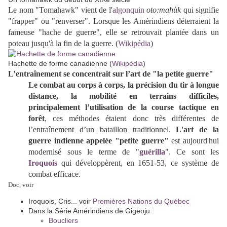
Le nom "Tomahawk" vient de l'
algonquin
oto:mahùk
qui signifie
"frapper" ou "renverser". Lorsque les Amérindiens déterraient la
fameuse "hache de guerre", elle se retrouvait plantée dans un
poteau jusqu'à la fin de la guerre. (
Wikipédia
)
Hachette de forme canadienne (
Wikipédia
)
L’entraînement se concentrait sur l’art de "la petite guerre"
Le combat au corps à corps, la précision du tir à longue
distance, la mobilité en terrains difficiles,
principalement l’utilisation de la course tactique en
forêt
, ces méthodes étaient donc très différentes de
l’entraînement d’un bataillon traditionnel.
L'art de la
guerre indienne appelée "petite guerre"
est aujourd'hui
modernisé sous le terme de "
guérilla
". Ce sont les
Iroquois
qui développèrent, en 1651-53, ce système de
combat efficace.
Doc, voir
Iroquois, Cris... voir
Premières Nations du Québec
Dans la Série Amérindiens de Gigeoju :
Boucliers