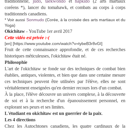
traditionnelle,
judo
,
taekwondo
et
hapkido
(2 arts martiaux
coréens *), lancer du tomahawk, et combats au corps à corps
traditionnels canadiens.
* Voir aussi
Sonmudo
(Corée, à la croisée des arts martiaux et du
Yoga)
Okichitaw
-
YouTube 1er avril 2017
Cette vidéo est privée
:
-
(
[en] [https://www.youtube.com/watch?v=tybeB3r8vGI]
Fruit de cette connaissance approfondie, et de ces recherches
historiques méticuleuses, l'okichitaw était né.
Philosophie
L'art de l'okichitaw se fonde sur des techniques de combat bien
établies, antiques, violentes, et bien que dans une certaine mesure
ces techniques peuvent être utilisées par l'élève, elles ne sont
véritablement enseignées qu'en dernier recours lors d'un combat.
À la place, l'élève découvre un univers complexe, à la découverte
de soi et à la recherche d'un épanouissement personnel, en
explorant ses peurs et ses limites.
L'étudiant en okichitaw est un guerrier de la paix
.
Les 4 directions
Chez les Autochtones canadiens, les quatre cardinaux de la