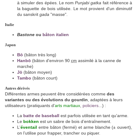
à simuler des épées. Le nom
Punjabi gatka
fait référence à
la baguette de bois utilisée. Le mot provient d'un diminutif
du sanskrit
gada
"masse".
Italie
Bastone
ou
bâton italien
Japon
Bō
(bâton très long)
Hanbō
(bâton d'environ 90
cm
assimilé à la canne de
marche)
Jō
(bâton moyen)
Tambo
(bâton court)
Autres dérivés
Différentes armes peuvent être considérées comme
des
variantes ou des évolutions du gourdin
, adaptées à leurs
utilisateurs (pratiquants d'
arts
mar
tiaux
,
policiers
...) :
La
batte de baseball
est parfois utilisée en tant qu'arme.
Le
bokken
est un sabre de bois d’entraînement.
L'
éventail
entre bâton (fermé) et arme blanche (± ouvert),
on l’utilise pour frapper, trancher ou piquer.