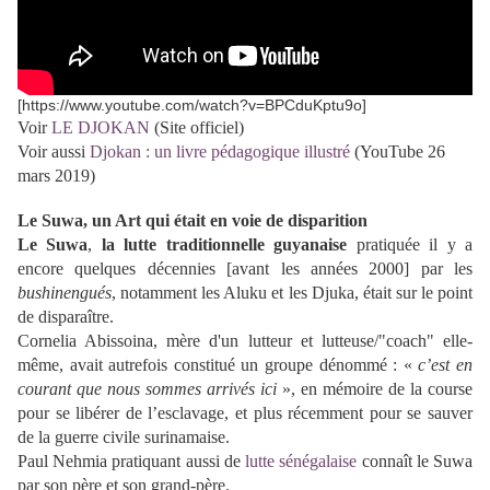
[https://www.youtube.com/watch?v=BPCduKptu9o]
Voir
LE DJOKAN
(Site officiel)
Voir aussi
Djokan : un livre pédagogique illustré
(YouTube 26
mars 2019)
Le Suwa, un Art qui était en voie de disparition
Le Suwa
,
la lutte traditionnelle guyanaise
pratiquée il y a
encore quelques décennies [avant les années 2000] par les
bushinengués
, notamment les Aluku et les Djuka, était sur le point
de disparaître.
Cornelia Abissoina, mère d'un lutteur et lutteuse/"coach" elle-
même, avait autrefois constitué un groupe dénommé : «
c’est en
courant que nous sommes arrivés
ici
», en mémoire de la course
pour se libérer de l’esclavage, et plus récemment pour se sauver
de la guerre civile surinamaise.
Paul Nehmia pratiquant aussi de
lutte sénégalaise
connaît le Suwa
par son père et son grand-père.