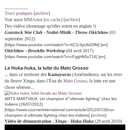
__________
Trucs pratiques
[
archive
]
Voir aussi
MMArtial
[
en cache
] [
archive
]
Des vidéos (dommage qu'elles soient en anglais !)
Gunstock War Club - Notini-Mistik - Throw Okichitaw
(03
septembre 2012)
[https://www.youtube.com/watch?v=XC1r3pUbG9M] [en]
Okichitaw - Brooklin Workshop
(04 avril 2017)
[https://www.youtube.com/watch?v=cFggHk0u714] [en]
Le Huka-huka, la lutte du Mato Grosso
... dans ce territoire des
Kamayurás
(Amérindiens), sur les rives
du fleuve Xingu, dans l’État du
Mato Grosso
, la lutte est une
chose sérieuse...
ARTS MARTIAUX. Un champion d’"ultimate fighting" chez les
Indiens (
26/07/2012
)
[https://www.courrierinternational.com/article/2012/07/26/un-
champion-d-ultimate-fighting-chez-les-indiens] [
archive
]
Vidéo de démonstration
:
Xingu - Huka-Huka
(29 avril 2010)