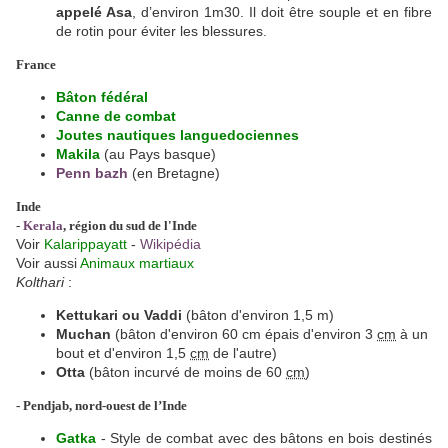
appelé Asa
, d’environ 1m30. Il doit être souple et en fibre
de rotin pour éviter les blessures.
France
Bâton fédéral
Canne de combat
Joutes nautiques languedociennes
Makila
(au Pays basque)
Penn bazh
(en Bretagne)
Inde
-
Kerala
, région du sud de l'Inde
Voir
Kalarippayatt
-
Wikipédia
Voir aussi
Animaux martiaux
Kolthari
:
Kettukari ou Vaddi
(bâton d'environ 1,5 m)
Muchan
(bâton d'environ 60 cm épais d'environ 3
cm
à un
bout et d'environ 1,5
cm
de l'autre)
Otta
(bâton incurvé de moins de 60
cm
)
-
Pendjab, nord-ouest de l’Inde
Gatka
- Style de combat avec des bâtons en bois destinés