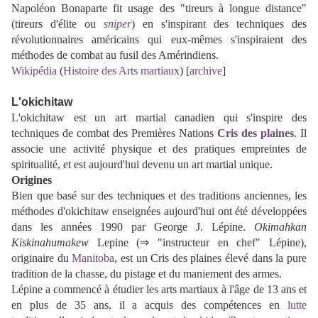
Napoléon Bonaparte fit usage des "tireurs à longue distance"
(tireurs d'élite ou
sniper
) en s'inspirant des techniques des
révolutionnaires américains qui eux-mêmes s'inspiraient des
méthodes de combat au fusil des Amérindiens.
Wikipédia
(
Histoire des Arts martiaux
) [
archive
]
L'okichitaw
L'okichitaw est un art martial canadien qui s'inspire des
techniques de combat des Premières Nations
Cris des plaines
. Il
associe une activité physique et des pratiques empreintes de
spiritualité, et est aujourd'hui devenu un art martial unique.
Origines
Bien que basé sur des techniques et des traditions anciennes, les
méthodes d'okichitaw enseignées aujourd'hui ont été développées
dans les années 1990 par George J. Lépine.
Okimahkan
Kiskinahumakew
Lepine (⇒ "instructeur en chef" Lépine),
originaire du
Manitoba
, est un Cris des plaines élevé dans la pure
tradition de la chasse, du pistage et du maniement des armes.
Lépine a commencé à étudier les arts martiaux à l'âge de 13 ans et
en plus de 35 ans, il a acquis des compétences en
lutte