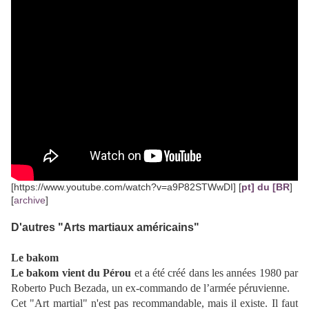
[https://www.youtube.com/watch?v=a9P82STWwDI] [
pt] du [BR
]
[
archive
]
D'autres "Arts martiaux américains"
Le bakom
Le bakom vient du Pérou
et a été créé dans les années 1980 par
Roberto Puch Bezada, un ex-commando de l’armée péruvienne.
Cet "Art martial" n'est pas recommandable, mais il existe. Il faut