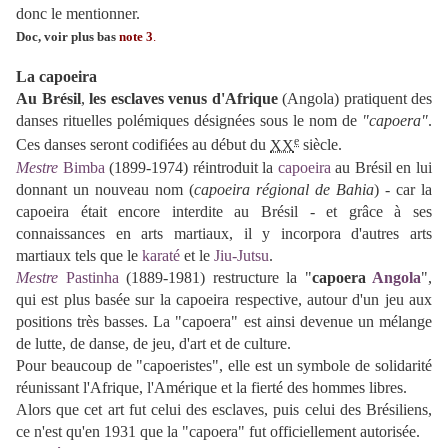
donc le mentionner.
Doc, voir plus bas
note 3
.
La capoeira
Au Brésil
,
les esclaves venus d'Afrique
(Angola) pratiquent des
danses rituelles polémiques désignées sous le nom de
"capoera"
.
e
Ces danses seront codifiées au début du
XX
siècle.
Mestre
Bimba
(1899-1974) réintroduit la
capoeira
au Brésil en lui
donnant un nouveau nom (
capoeira régional de Bahia
) - car la
capoeira était encore interdite au Brésil - et grâce à ses
connaissances en arts martiaux, il y incorpora d'autres arts
martiaux tels que le
karaté
et le
Jiu-Jutsu
.
Mestre
Pastinha
(
1889-1981
) restructure la "
capoera
Angola
",
qui est plus basée sur la capoeira respective, autour d'un jeu aux
positions très basses. La "capoera" est ainsi devenue un mélange
de lutte, de danse, de jeu, d'art et de culture.
Pour beaucoup de "capoeristes", elle est un symbole de solidarité
réunissant l'Afrique, l'Amérique et la fierté des hommes libres.
Alors que cet art fut celui des esclaves, puis celui des Brésiliens,
ce n'est qu'en 1931 que la "capoera" fut officiellement autorisée.