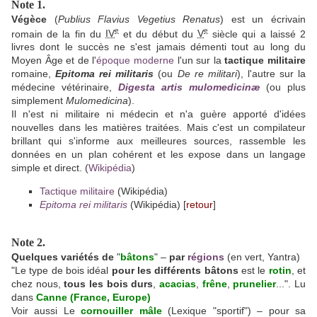
Note 1.
Végèce
(
Publius Flavius Vegetius Renatus
) est un écrivain
e
e
romain de la fin du
IV
et du début du
V
siècle qui a laissé 2
livres dont le succès ne s'est jamais démenti tout au long du
Moyen Âge et de l'
époque moderne
l'un sur la
tactique militaire
romaine,
Epitoma rei militaris
(ou
De re militari
), l'autre sur la
médecine vétérinaire,
Digesta artis mulomedicinæ
(ou plus
simplement
Mulomedicina
).
Il n'est ni militaire ni médecin et n'a guère apporté d'idées
nouvelles dans les matières traitées. Mais c'est un compilateur
brillant qui s'informe aux meilleures sources, rassemble les
données en un plan cohérent et les expose dans un langage
simple et direct. (
Wikipédia
)
Tactique militaire
(Wikipédia)
Epitoma rei militaris
(Wikipédia) [
retour
]
Note 2.
Quelques variétés de
"
b
âto
ns
" –
par
régions
(en vert, Yantra)
"Le type de bois idéal
pour les différents bâtons
est le
rotin
, et
chez nous,
tous les bois durs
,
acacias
,
frêne
,
prunelier
...". Lu
dans
Canne (France, Europe)
Voir aussi Le
cornou
iller m
âle
(Lexique "sportif") – pour sa