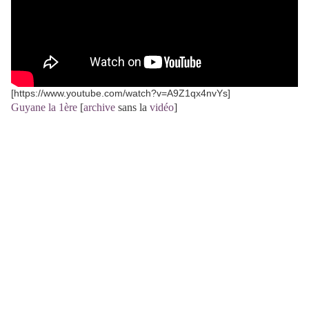
[https://www.youtube.com/watch?v=A9Z1qx4nvYs]
Guyane la 1ère
[
archive
sans la
vidéo
]