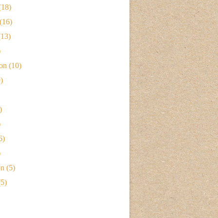
(18)
(16)
13)
)
ion
(10)
)
)
)
6)
)
on
(5)
5)