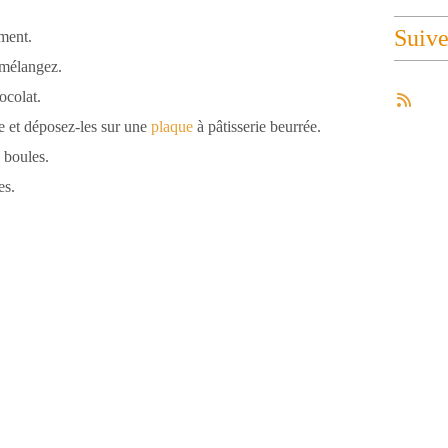
Suiv
ment.
, mélangez.
ocolat.
e et déposez-les sur une
plaque
à pâtisserie beurrée.
 boules.
es.