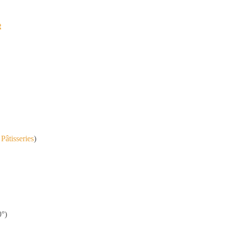
t
i
Pâtisseries
)
0°)