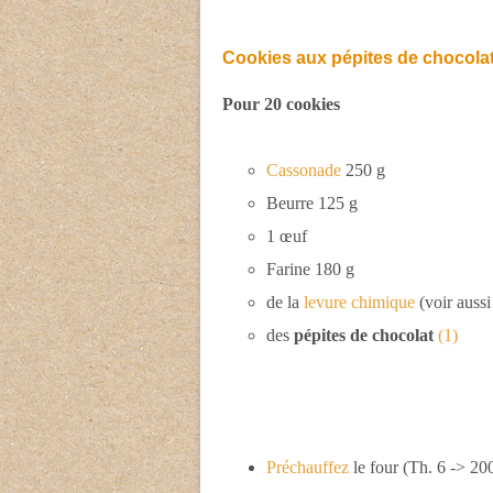
Cookies aux pépites de chocola
Pour 20 cookies
Cassonade
250 g
Beurre 125 g
1 œuf
Farine 180 g
de la
levure chimique
(voir auss
des
pépites de chocolat
(1)
Préchauffez
le four (Th. 6 -> 20