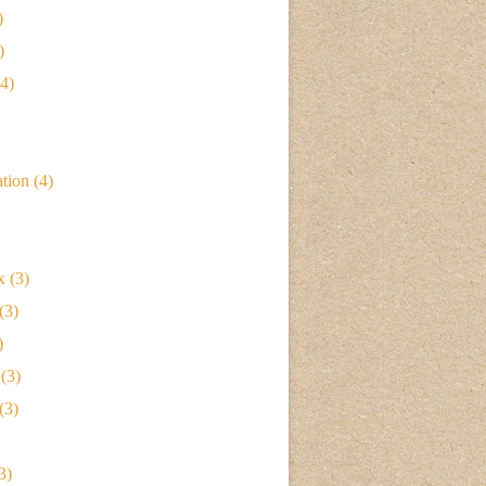
)
)
4)
ation
(4)
x
(3)
(3)
)
(3)
(3)
3)