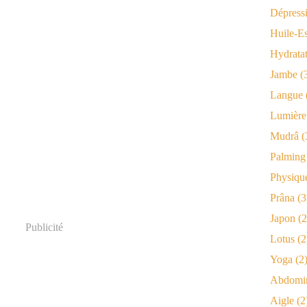
Dépress
Huile-Es
Hydrata
Jambe
(
Langue
Lumière
Mudrâ
(
Palming
Physiqu
Prâna
(3
Japon
(2
Publicité
Lotus
(2
Yoga
(2
Abdomi
Aigle
(2