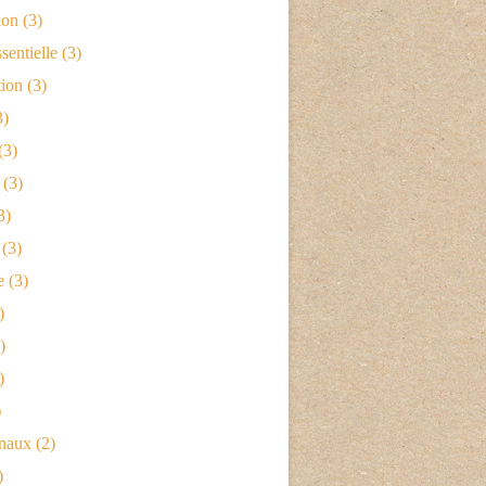
ion
(3)
sentielle
(3)
tion
(3)
3)
(3)
(3)
3)
(3)
e
(3)
)
)
)
)
naux
(2)
)