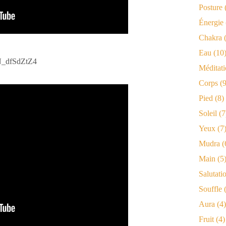
Posture
Énergie
Chakra
(
Eau
(10
N_dfSdZtZ4
Méditat
Corps
(9
Pied
(8)
Soleil
(7
Yeux
(7
Mudra
(
Main
(5
Salutati
Souffle
(
Aura
(4)
Fruit
(4)