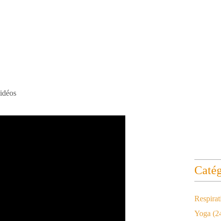
vidéos
Catég
Respirat
Yoga
(2