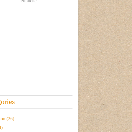
Publicité
ories
ion
(26)
4)