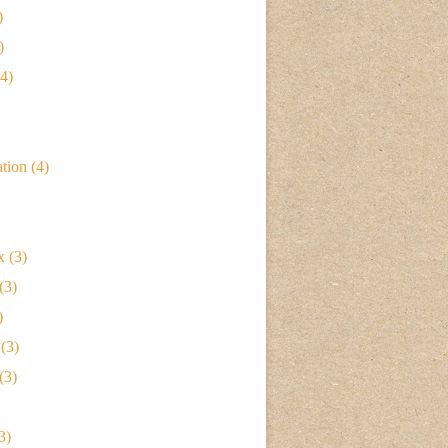
)
)
4)
ation
(4)
x
(3)
(3)
)
(3)
(3)
3)