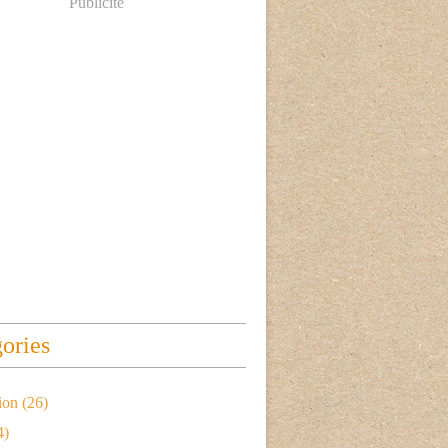
Publicité
ories
ion
(26)
4)