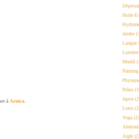
Dépress
Huile-Es
Hydrata
Jambe
(
Langue
Lumière
Mudrâ
(
Palming
Physiqu
Prâna
(3
Japon
(2
ser à
Arnica
.
Lotus
(2
Yoga
(2
Abdomi
Aigle
(2