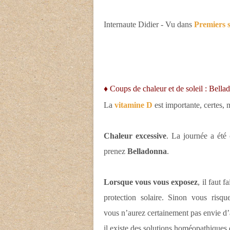
Internaute Didier - Vu dans
Premiers 
♦ Coups de chaleur et de soleil : Bella
La
vitamine D
est importante, certes,
Chaleur excessive
. La journée a été
prenez
Belladonna
.
Lorsque vous vous exposez
, il faut f
protection solaire. Sinon vous risq
vous n’aurez certainement pas envie d’a
il existe des solutions homéopathiques 