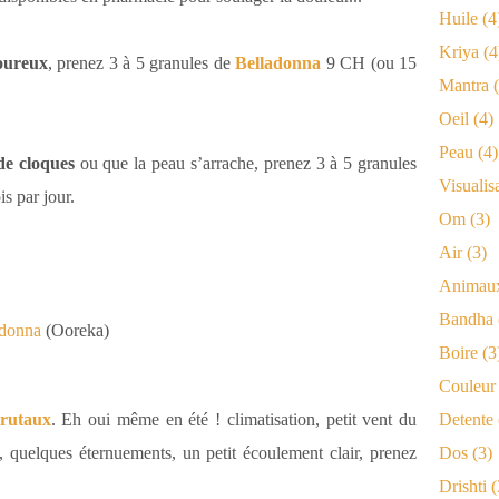
Huile
(4
Kriya
(4
loureux
, prenez 3 à 5 granules de
Belladonna
9 CH (ou 15
Mantra
(
Oeil
(4)
Peau
(4)
de cloques
ou que la peau s’arrache, prenez 3 à 5 granules
Visualis
s par jour.
Om
(3)
Air
(3)
Animau
Bandha
ladonna
(Ooreka)
Boire
(3
Couleur
brutaux
. Eh oui même en été ! climatisation, petit vent du
Detente
e, quelques éternuements, un petit écoulement clair, prenez
Dos
(3)
Drishti
(