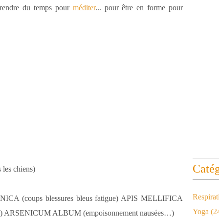
t prendre du temps pour
méditer
... pour être en forme pour
Catég
les chiens)
Respirat
ICA (coups blessures bleus fatigue) APIS MELLIFICA
Yoga
(2
) ARSENICUM ALBUM (empoisonnement nausées…)