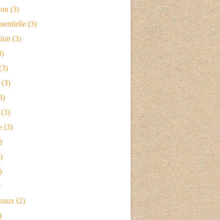
ion
(3)
sentielle
(3)
tion
(3)
3)
(3)
(3)
3)
(3)
e
(3)
)
)
)
)
naux
(2)
)