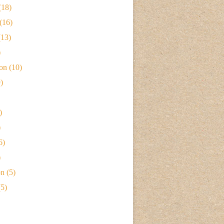
(18)
(16)
13)
)
ion
(10)
)
)
)
6)
)
on
(5)
5)