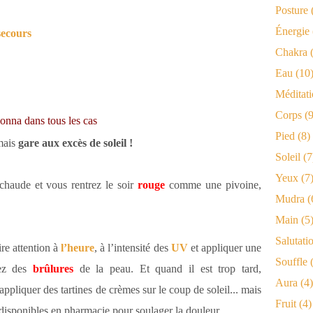
Posture
Énergie
secours
Chakra
(
Eau
(10
Méditat
Corps
(9
donna dans tous les cas
Pied
(8)
 mais
gare aux
excès de soleil
!
Soleil
(7
Yeux
(7
 chaude et vous rentrez le soir
rouge
comme une pivoine,
Mudra
(
Main
(5
Salutati
aire attention à
l’heure
, à l’intensité des
UV
et appliquer une
Souffle
(
uez des
brûlures
de la peau. Et quand il est trop tard,
Aura
(4)
ppliquer des tartines de crèmes sur le coup de soleil... mais
Fruit
(4)
disponibles en pharmacie pour soulager la douleur...