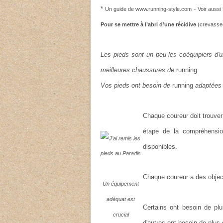
*
-
Un guide de www.running-style.com
Voir aussi 
Pour se mettre à l’abri d’une récidive
(crevasse
Les pieds sont un peu les coéquipiers d'un
meilleures chaussures de
running
.
Vos pieds ont besoin de
running
adaptées q
Chaque coureur doit trouver 
étape de la compréhensi
disponibles.
Chaque coureur a des object
Un équipement
adéquat est
Certains ont besoin de plu
crucial
d'autres ont besoin de plus d