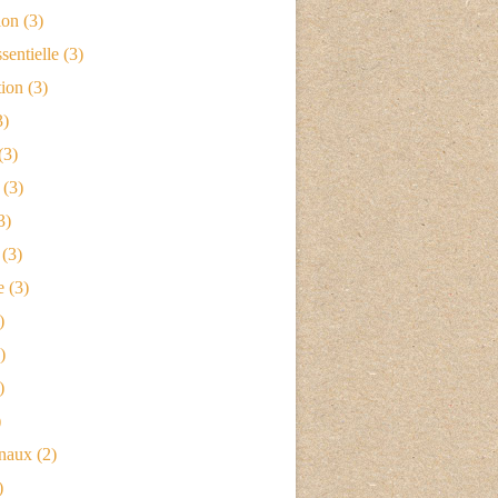
ion
(3)
sentielle
(3)
tion
(3)
3)
(3)
(3)
3)
(3)
e
(3)
)
)
)
)
naux
(2)
)