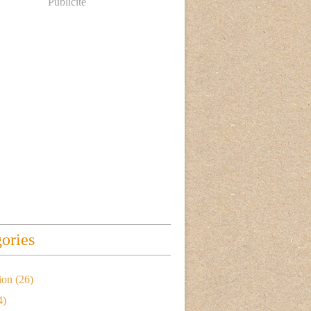
Publicité
ories
ion
(26)
4)