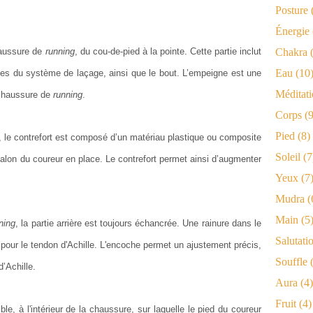
Posture
Énergie
haussure de
running
, du cou-de-pied à la pointe. Cette partie inclut
Chakra
(
Eau
(10
rties du système de laçage, ainsi que le bout. L’empeigne est une
Méditat
 chaussure de
running
.
Corps
(9
Pied
(8)
re, le contrefort est composé d’un matériau plastique ou composite
Soleil
(7
e talon du coureur en place. Le contrefort permet ainsi d’augmenter
Yeux
(7
Mudra
(
Main
(5
ning
, la partie arrière est toujours échancrée. Une rainure dans le
Salutati
 pour le tendon d'Achille. L'encoche permet un ajustement précis,
Souffle
(
d’Achille.
Aura
(4)
Fruit
(4)
ble, à l'intérieur de la chaussure, sur laquelle le pied du coureur