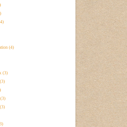
)
)
4)
ation
(4)
x
(3)
(3)
)
(3)
(3)
3)