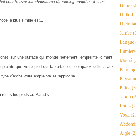
iel pour trouver les chaussures de running adaptées à vous.
Dépress
Huile-Es
hode la plus simple est
...
Hydrata
Jambe
(
Langue
Lumière
rchez sur une surface qui montre nettement l’empreinte (ciment,
Mudrâ
(
mpreinte que votre pied sur la surface et comparez celle-ci aux
Palming
type d'arche votre empreinte se rapproche.
Physiqu
Prâna
(3
Japon
(2
Lotus
(2
Yoga
(2
Abdomi
Aigle
(2