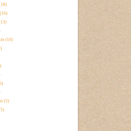
(18)
(16)
13)
)
ion
(10)
)
)
)
6)
)
on
(5)
5)