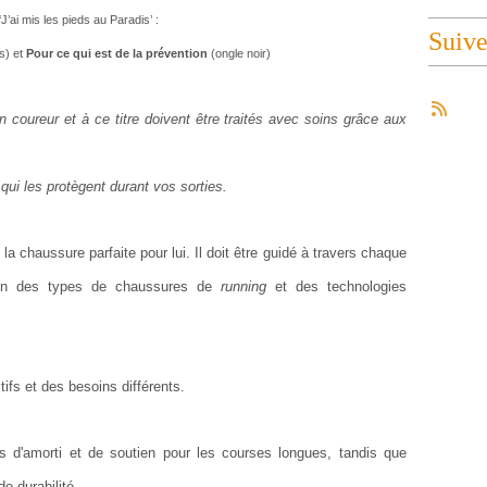
‘J’ai mis les pieds au Paradis’ :
Suiv
s) et
Pour ce qui est de la prévention
(ongle noir)
 coureur et à ce titre doivent être traités avec soins grâce aux
ui les protègent durant vos sorties.
la chaussure parfaite pour lui. Il doit être guidé
à travers chaque
on des types de chaussures de
running
et des technologies
ifs et des besoins différents.
s d'amorti et de soutien pour les courses longues, tandis que
e durabilité.