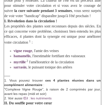
froide pour y remédier. La chaleur de l'été est un précieux allié
pour stimuler votre circulation et si vous avez le courage de
suivre
la cure suivante pendant 3 semaines
, vous serez surpris
de voir votre "handicap" disparaître jusqu'à l'été prochain !
I. Révolution dans la circulation !
Les propriétés des plantes sont reconnues depuis des siècles. En
ce qui concerne votre problème, choisissez bien entendu les plus
efficaces, 4 plantes dont la synergie est unique pour améliorer
1
votre circulation
:
vigne rouge
, l'amie des veines
hamamélis
, l'inestimable fortifiant des vaisseaux
2
myrtille
l'amélioratrice de la circulation
sarrasin
, le puissant tonique des artères
-----
1. Vous pouvez trouver
ces 4 plantes réunies dans un
complément alimentaire
:
"Complexe Vigne Rouge", à raison de 2 comprimés par jour,
avant les repas (midi et soir)
2. Voir aussi
Œil : les nutriments
II. Du souffle pour votre cœur