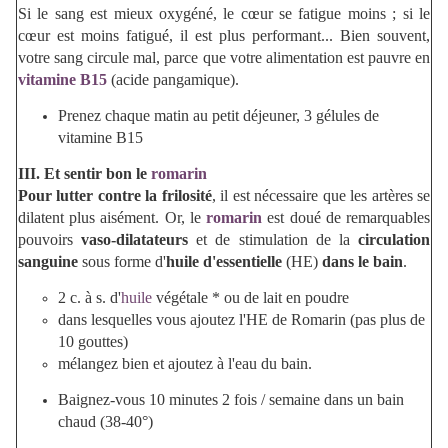
Si le sang est mieux oxygéné, le cœur se fatigue moins ; si le
cœur est moins fatigué, il est plus performant... Bien souvent,
votre sang circule mal, parce que votre alimentation est pauvre en
vitamine B15
(acide pangamique).
Prenez chaque matin au petit déjeuner, 3 gélules de
vitamine B15
III. Et sentir bon le
romarin
Pour lutter contre la frilosité
, il est nécessaire que les artères se
dilatent plus aisément. Or, le
romarin
est doué de remarquables
pouvoirs
vaso-dilatateurs
et de stimulation de la
circulation
sanguine
sous forme d'
huile d'essentielle
(HE)
dans le bain
.
2 c. à s. d'
huile
végétale * ou de lait en poudre
dans lesquelles vous ajoutez l'HE de Romarin (pas plus de
10 gouttes)
mélangez bien et ajoutez à l'eau du bain.
Baignez-vous 10 minutes 2 fois / semaine dans un bain
chaud (38-40°)