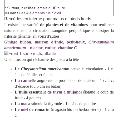
-----
* Surtout, n'utilisez jamais d'HE pure
Vu dans
Les 4 éléments : le Soleil
Remèdes en interne pour mains et pieds froids
Il existe une variété
de plantes et de vitamines
pour renforcer
naturellement la circulation sanguine périphérique et dissiper la
frilosité gênante, en voici d'autres :
Ginkgo biloba
,
marron d’Inde
,
petit-houx
,
Chrysantellum
americanum
...
niacine
,
rutine
,
vitamine C
...
Une infusion qui réchauffe des pieds à la tête
Le
Chrysantellum americanum
active la circulation - 1 c.
à s. de feuilles et fleurs
La
cannelle
augmente la production de chaleur - 1 c. à c.
d’écorce (ou 5 cm en bâton)
L
’
huile essentielle de
thym à thujanol
éloigne le coup de
froid - 4 gouttes
La
maca
stimule la thyroïde
- 1 c. à c. de poudre
Le
miel
de
romarin
(magasin bio ou herboristerie) - 1 c. à
c.