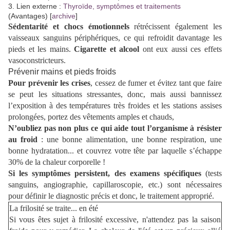
3. Lien externe :
Thyroïde, symptômes et traitements
(Avantages) [
archive
]
Sédentarité et chocs émotionnels
rétrécissent également les
vaisseaux sanguins périphériques, ce qui refroidit davantage les
pieds et les mains.
Cigarette et alcool
ont eux aussi ces effets
vasoconstricteurs
.
Prévenir mains et pieds froids
Pour prévenir les crises
, cessez de fumer et évitez tant que faire
se peut les situations stressantes, donc, mais aussi bannissez
l’exposition à des températures très froides et les stations assises
prolongées, portez des vêtements amples et chauds,
N’oubliez pas non plus ce
qui aide tout l’organisme à résister
au froid
: une bonne alimentation, une bonne respiration, une
bonne hydratation... et couvrez votre tête par laquelle s’échappe
30% de la chaleur corporelle !
Si les symptômes persistent, des examens spécifiques
(tests
sanguins, angiographie, capillaroscopie, etc.) sont nécessaires
pour définir le diagnostic précis et donc, le traitement approprié.
La frilosité se traite... en été
Si vous êtes sujet à frilosité excessive, n'attendez pas la saison