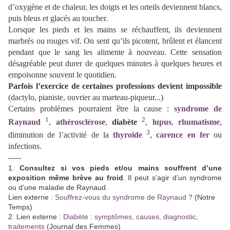
d’oxygène et de chaleur, les doigts et les orteils deviennent blancs,
puis bleus et glacés au toucher.
Lorsque les pieds et les mains se réchauffent, ils deviennent
marbrés ou rouges vif. On sent qu’ils picotent, brûlent et élancent
pendant que le sang les alimente à nouveau. Cette sensation
désagréable peut durer de quelques minutes à quelques heures et
empoisonne souvent le quotidien.
Parfois l’exercice de certaines professions devient impossible
(dactylo, pianiste, ouvrier au marteau-piqueur...)
Certains problèmes pourraient être la cause :
syndrome de
1
2
Raynaud
,
athérosclérose
,
diabète
,
lupus
,
rhumatisme
,
3
diminution de l’activité de la
thyroïde
,
carence en fer
ou
infections.
-----
1.
Consultez si vos pieds et/ou mains souffrent d’une
exposition même brève au froid
. Il peut s’agir d’un syndrome
ou d’une maladie de Raynaud.
Lien externe :
Souffrez-vous du syndrome de Raynaud ?
(Notre
Temps)
2. Lien externe :
Diabète : symptômes, causes, diagnostic,
traitements
(Journal des Femmes)