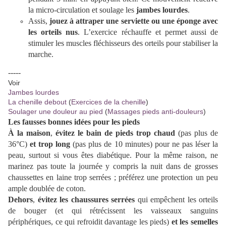
la micro-circulation et soulage les
jambes lourdes
.
Assis,
jouez à attraper une serviette ou une éponge avec
les orteils nus
. L’exercice réchauffe et permet aussi de
stimuler les muscles fléchisseurs des orteils pour stabiliser la
marche.
-----
Voir
Jambes lourdes
La chenille debout
(
Exercices de la chenille
)
Soulager une douleur au pied
(
Massages pieds anti-douleurs
)
Les
fausses bonnes idées pour les pieds
À la maison
,
évitez le bain de pieds trop chaud
(pas plus de
36°C)
et
trop long
(pas plus de 10 minutes) pour ne pas léser la
peau, surtout si vous êtes diabétique. Pour la même raison, ne
marinez pas toute la journée y compris la nuit dans de grosses
chaussettes en laine trop serrées ; préférez une protection un peu
ample doublée de coton.
Dehors
,
évitez les chaussures serrées
qui empêchent les orteils
de bouger (et qui rétrécissent les vaisseaux sanguins
périphériques, ce qui refroidit davantage les pieds)
et
les semelles