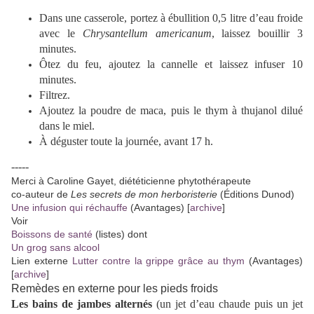
Dans une casserole, portez à ébullition 0,5 litre d’eau froide
avec le
Chrysantellum americanum
, laissez bouillir 3
minutes.
Ôtez du feu, ajoutez la cannelle et laissez infuser 10
minutes.
Filtrez.
Ajoutez la poudre de maca, puis le thym à thujanol dilué
dans le miel.
À déguster toute la journée, avant 17 h.
-----
Merci à Caroline Gayet, diététicienne phytothérapeute
co-auteur de
Les secrets de mon herboristerie
(Éditions Dunod)
Une infusion qui réchauffe
(Avantages) [
archive
]
Voir
Boissons de santé
(listes) dont
Un grog sans alcool
Lien externe
Lutter contre la grippe grâce au thym
(Avantages)
[
archive
]
Remèdes en externe pour les pieds froids
Les bains de jambes alternés
(un jet d’eau chaude puis un jet