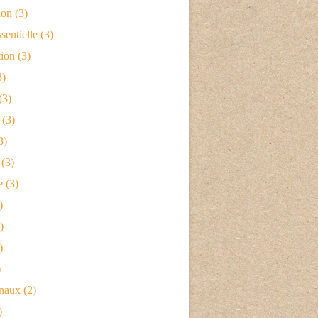
ion
(3)
sentielle
(3)
tion
(3)
3)
(3)
(3)
3)
(3)
e
(3)
)
)
)
)
naux
(2)
)