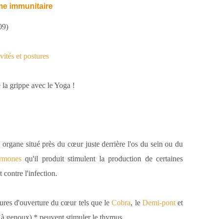
me immunitaire
09)
ités et postures
 la grippe avec le Yoga !
 organe situé près du cœur juste derrière l'os du sein ou du
rmones
qu'il produit stimulent la production de certaines
t contre l'infection.
ures d'ouverture du cœur tels que le
Cobra
, le
Demi-pont
et
à genoux) * peuvent stimuler le thymus.