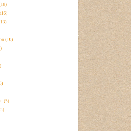
(18)
(16)
13)
)
ion
(10)
)
)
)
6)
)
on
(5)
5)