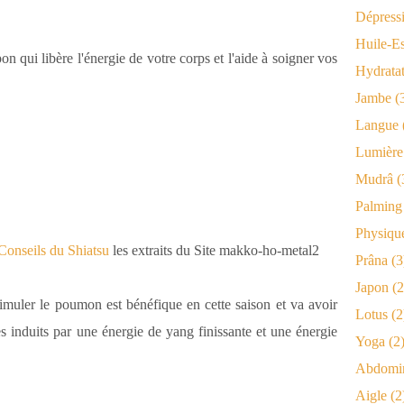
Dépress
Huile-Es
 qui libère l'énergie de votre corps et l'aide à soigner vos
Hydrata
Jambe
(
Langue
Lumière
Mudrâ
(
Palming
Physiqu
seils du Shiatsu
les extraits du Site makko-ho-metal2
Prâna
(3
Japon
(2
imuler le poumon est bénéfique en cette saison et va avoir
Lotus
(2
es induits par une énergie de yang finissante et une énergie
Yoga
(2
Abdomi
Aigle
(2