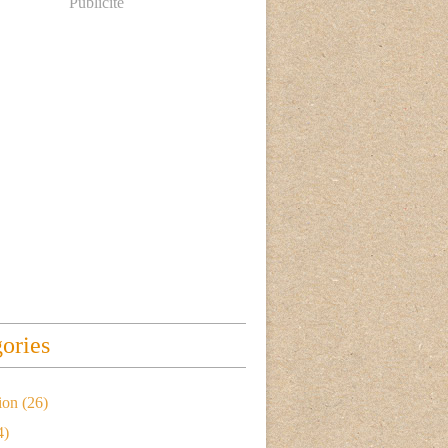
Publicité
ories
ion
(26)
4)