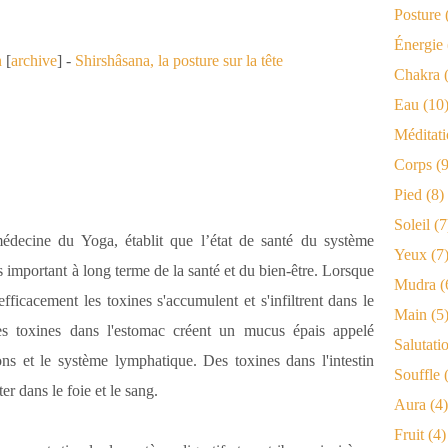
Posture
Énergie
n
[
archive
]
-
Shirshâsana, la posture sur la tête
Chakra
(
Eau
(10
Méditat
Corps
(9
Pied
(8)
Soleil
(7
médecine du Yoga, établit que l’état de santé du système
Yeux
(7
lus important à long terme de la santé et du bien-être. Lorsque
Mudra
(
fficacement les toxines s'accumulent et s'infiltrent dans le
Main
(5
Les toxines dans l'estomac créent un mucus épais appelé
Salutati
 et le système lymphatique. Des toxines dans l'intestin
Souffle
(
er dans le foie et le sang.
Aura
(4)
Fruit
(4)