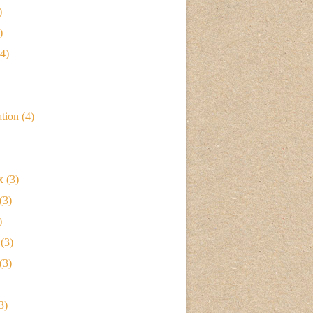
)
)
4)
ation
(4)
x
(3)
(3)
)
(3)
(3)
3)