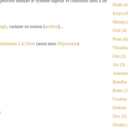
peuvent stimuler le système digestif et contribuer ainsi à un
Huile
(4
Kriya
(4
Mantra
(
ngle
, variante en torsion
[
archive
]
...
Oeil
(4)
Peau
(4)
Salutation à la Terre
(aussi dans
Dépression
)
Visualis
Om
(3)
Air
(3)
Animau
Bandha
Boire
(3
Couleur
Detente
e
Dos
(3)
Drishti
(