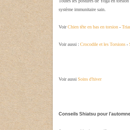
Toutes les postures de Yoga en torsion 
système immunitaire sain.
Voir
Chien tête en bas en torsion
-
Tria
Voir aussi :
Crocodile et les Torsions
-
Voir aussi
Soins d'hiver
Conseils Shiatsu pour l’automn