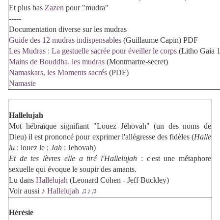
Et plus bas
Zazen
pour "mudra"
-----
Documentation diverse sur les mudras
Guide des 12 mudras indispensables
(Guillaume Capin) PDF
Les Mudras : La gestuelle sacrée pour éveiller le corps
(Litho Gaia 
Mains de Bouddha. les mudras
(Montmartre-secret)
Namaskars, les Moments sacrés
(PDF)
Namaste
Hallelujah
Mot hébraïque signifiant "Louez Jéhovah" (un des noms de
Dieu) il est prononcé pour exprimer l'allégresse des fidèles (
Halle
lu
: louez le ;
Jah
: Jehovah)
Et de tes lèvres elle a tiré l'Hallelujah
: c'est une métaphore
sexuelle qui évoque le soupir des amants.
Lu dans
Hallelujah
(Leonard Cohen - Jeff Buckley)
Voir aussi
♪ Hallelujah ♫♪♫
Hérésie