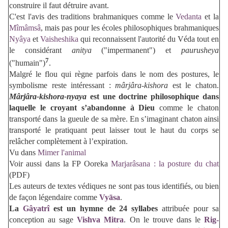
construire il faut détruire avant.
C'est l'avis des traditions brahmaniques comme le
Vedanta
et la
Mîmâmsâ
, mais pas pour les écoles philosophiques brahmaniques
Nyâya
et
Vaisheshika
qui reconnaissent l'autorité du Véda tout en
le considérant
anitya
("impermanent") et
paurusheya
7
("humain")
.
Malgré le flou qui règne parfois dans le nom des postures, le
symbolisme reste intéressant :
mârjâra-kishora
est le chaton.
Mârjâra-kishora-nyaya
est une doctrine philosophique dans
laquelle le croyant s’abandonne à Dieu
comme le chaton
transporté dans la gueule de sa mère. En s’imaginant chaton ainsi
transporté le pratiquant peut laisser tout le haut du corps se
relâcher complètement à l’expiration.
Vu dans
Mimer l'animal
Voir aussi dans la FP Ooreka
Marjarâsana : la posture du chat
(PDF)
Les auteurs de textes védiques ne sont pas tous identifiés, ou bien
de façon légendaire comme
Vyāsa
.
La
Gâyatrî
est un hymne de 24 syllabes
attribuée pour sa
conception au sage
Vishva Mitra
. On le trouve dans le
Rig-