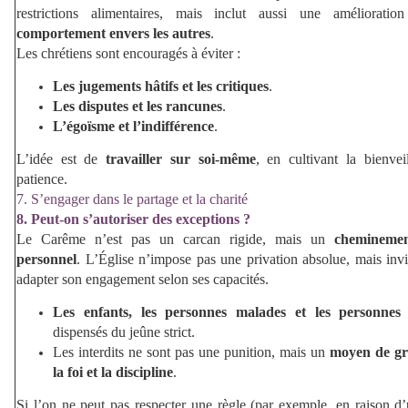
restrictions alimentaires, mais inclut aussi une améliorat
comportement envers les autres
.
Les chrétiens sont encouragés à éviter :
Les jugements hâtifs et les critiques
.
Les disputes et les rancunes
.
L’égoïsme et l’indifférence
.
L’idée est de
travailler sur soi-même
, en cultivant la bienvei
patience.
7. S’engager dans le partage et la charité
8. Peut-on s’autoriser des exceptions ?
Le Carême n’est pas un carcan rigide, mais un
cheminemen
personnel
. L’Église n’impose pas une privation absolue, mais inv
adapter son engagement selon ses capacités.
Les enfants, les personnes malades et les personnes
dispensés du jeûne strict.
Les interdits ne sont pas une punition, mais un
moyen de gr
la foi et la discipline
.
Si l’on ne peut pas respecter une règle (par exemple, en raison d