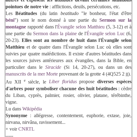
pointues de notre vie
: afflictions, deuils, persécutions, etc.
Les
Béatitudes
(du latin
beatitudo
"le bonheur, l'état d'être
béni
") sont le nom donné à une partie du
Sermon sur la
montagne
rapporté dans l'
Évangile selon Matthieu
(5, 3-12) et à
une partie du
Sermon dans la plaine
de l'
Évangile selon Luc
(6,
20-23).
Elles sont au nombre de huit dans l'Évangile selon
Matthieu
et de quatre dans l'Évangile selon Luc où elles sont
suivies par quatre malédictions. Il existe d'autres béatitudes dans
les sources juives antérieures aux évangiles, dans la Bible, en
particulier dans le
Siracide
(Si 14, 20-27), ou dans un des
manuscrits de la mer Morte
provenant de la grotte 4 (4Q525 2
).
II
e
Au XII
siècle, le
Liber floridus
propose
diverses espèces
d'arbres pour symboliser chacune des huit béatitudes
: cèdre
du Liban, cyprès, palmier, rosier, olivier, platane, térébinthe,
vigne.
Lu dans
Wikipédia
Synonyme
: allégresse, contentement, euphorie, extase, joie,
nirvana, nirvâna, ravissement...
+ voir
CNRTL
-----