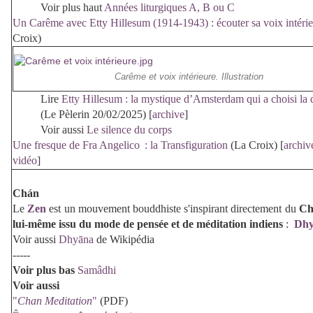
Voir plus haut
Années liturgiques A, B ou C
Un Carême avec Etty Hillesum (1914-1943) : écouter sa voix intéri
Croix)
Carême et voix intérieure. Illustration
Lire
Etty Hillesum : la mystique d’Amsterdam qui a choisi la 
(Le Pèlerin 20/02/2025) [
archive
]
Voir aussi
Le silence du corps
Une fresque de Fra Angelico : la Transfiguration
(La Croix) [
archiv
vidéo
]
Ch
á
n
Le
Zen
est un mouvement bouddhiste s'inspirant directement du
C
lui-même issu du mode de pensée et de méditation indiens
:
Dhy
Voir aussi
Dhyāna
de Wikipédia
-----
Voir plus bas
Samâdhi
Voir aussi
"
Chan Meditation
"
(PDF)