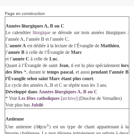
Page en construction
Années liturgiques A, B ou C
Le calendrier
liturgique
se déroule sur trois années liturgiques :
l’année A, l’année B et l’année C.
L’
année A
est dédiée à la lecture de l’Évangile de
Matthieu
,
l’
année B
à celle de l’Évangile de
Marc
et l’
année C
à celle de
Luc
.
Quant à l’Évangile de saint
Jean
, il est lu plus spécialement
lors
des fêtes
*, durant le
temps pascal
, et aussi
pendant l’année B
l’Évangile selon saint Marc étant plus court
.
Le cycle des années A, B et C se répète tous les 3 ans.
Développé dans
Années liturgiques A, B ou C
* Voir
Les fêtes catholiques
[
archive
] (Diocèse de Versailles)
Voir plus bas
Jubilé
Antienne
1
Une antienne (
/ã
t
jɛn/
) est un type de chant appartenant à la
liturgie chrétienne. Le mot désigne initialement un refrain à deux