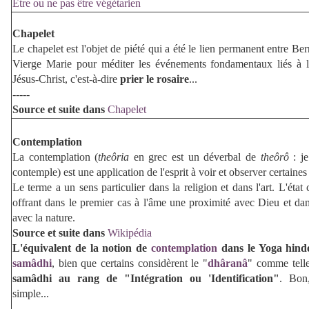
Être ou ne pas être végétarien
Chapelet
Le chapelet est l'objet de piété qui a été le lien permanent entre Ber
Vierge Marie pour méditer les événements fondamentaux liés à 
Jésus-Christ, c'est-à-dire
prier le
rosaire
...
-----
Source et suite dans
Chapelet
Contemplation
La contemplation (
theôria
en grec est un déverbal de
theôrô
: je
contemple) est une application de l'esprit à voir et observer certaines 
Le terme a un sens particulier dans la religion et dans l'art. L'état
offrant dans le premier cas à l'âme une proximité avec Dieu et da
avec la nature.
Source et suite dans
Wikipédia
L'équivalent de la notion de
contemplation
dans le Yoga hindo
samâdhi
, bien que certains considèrent le "
dhâranâ
" comme telle
samâdhi au rang de "Intégration ou 'Identification"
. Bon,
simple...
-----