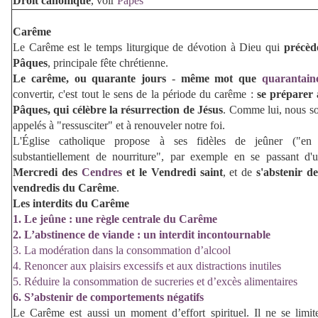
Droit canonique
, voir
Papes
Carême
Le Carême est le temps liturgique
de dévotion à Dieu
qui
précède
Pâques
, principale fête chrétienne.
Le carême, ou quarante jours
-
même mot que
quarantain
convertir, c'est tout le sens de la période du carême :
se préparer 
Pâques, qui célèbre la résurrection de Jésus
. Comme lui, nous s
appelés à "ressusciter" et à renouveler notre foi.
L'Église catholique propose à ses fidèles de jeûner ("en 
substantiellement de nourriture", par exemple en se passant d
Mercredi des
Cendres
et le Vendredi saint
, et de
s'abstenir d
vendredis du
Carême
.
Les interdits du Carême
1. Le jeûne : une règle centrale du Carême
2. L’abstinence de viande : un interdit incontournable
3. La modération dans la consommation d’alcool
4. Renoncer aux plaisirs excessifs et aux distractions inutiles
5. Réduire la consommation de sucreries et d’excès alimentaires
6. S’abstenir de comportements négatifs
Le Carême est aussi un moment d’effort spirituel. Il ne se limi