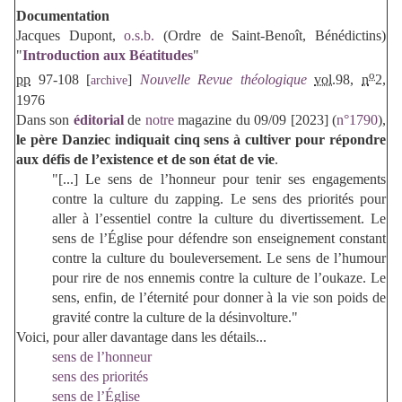
Documentation
Jacques Dupont,
o.s.b.
(Ordre de Saint-Benoît, Bénédictins)
"
Introduction aux Béatitudes
"
o
pp
97-108 [
]
Nouvelle Revue théologique
vol.
98,
n
2,‎
archive
1976
Dans son
éditorial
de
notre
magazine du 09/09 [2023] (
n°1790
),
le père Danziec indiquait cinq sens à cultiver
pour répondre
aux défis de l’existence et de son état de vie
.
"[...] Le sens de l’honneur pour tenir ses engagements
contre la culture du zapping. Le sens des priorités pour
aller à l’essentiel contre la culture du divertissement. Le
sens de l’Église pour défendre son enseignement constant
contre la culture du bouleversement. Le sens de l’humour
pour rire de nos ennemis contre la culture de l’oukaze. Le
sens, enfin, de l’éternité pour donner à la vie son poids de
gravité contre la culture de la désinvolture."
Voici, pour aller davantage dans les détails...
sens de l’honneur
sens des priorités
sens de l’Église