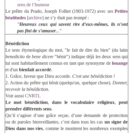
sens de l’humour
Le prêtre du Prado, Joseph Folliet (1903-1972) avec ses
Petites
béatitudes
[
archive
] ne s’y était pas trompé :
"
Heureux ceux qui savent rire d’eux-mêmes, ils n’ont
pas fini de s’amuser
.
.."
Bénédiction
Le sens étymologique du mot, "le fait de dire du bien" (du latin
benedictio
de
bene dicere
"bénir") indique déjà les deux sens qui
lui sont habituellement connus en tant que synonyme de
louange
et d'un
bienfait accordé
.
1. Grâce, faveur que Dieu accorde.
C'est une bénédiction !
2. Action du prêtre qui bénit (quelqu'un, quelque chose).
Donner,
recevoir la bénédiction
.
Voir aussi
CNRTL
Le mot bénédiction
,
dans le vocabulaire religieux
,
peut
prendre différents sens
.
Qu’il s’agisse d’une grâce reçue, d’une demande de protection
ou de paroles bienveillantes, c’est dans tous les cas
un signe de
Dieu dans nos vies
, comme le montrent les nombreux exemples