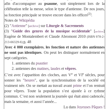
afin d'accompagner au
psaume
, soit simplement lors de la
célébration telle la messe, selon le type d'antienne. De nos jours,
(2)
sa fonction principale se trouve encore dans les offices
.
Notes de
Wikipédia
(2)
"
Antienne
"
sur
Liturgie & Sacrements
[
archive
]
(3)
"
Guide des genres de la musique occidentale
" [
]
archive
Eugène de Montalembert et Claude Abromont 2010
(ISBN
978-2-
p.
48
213-66329-6)
Avec 4 000 exemplaires
,
les fonction et nature des antiennes
ne sont pas identiques
. On peut les distinguer normalement en
sept catégories.
1. antiennes du
psautier
2. antiennes des
matines
,
laudes
et
vêpres
.
e
e
C’est avec l’apparition des cloches, aux V
et VI
siècles, pour
sonner les "
heures
", que la synchronisation de la société est
vraiment née. On se mettait au travail avant
prime
et l’on rentrait
pour vêpres. Toute la population s’est ajustée à ce rythme
commun. C’est non seulement la journée qui était ainsi cadencée,
mais la semaine, et aussi l’année...
Lu dans
Joyeuses Pâques !