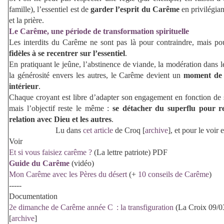
famille), l’essentiel est de
garder l’esprit du Carême
en privilégian
et la prière.
Le Carême, une période de transformation spirituelle
Les interdits du Carême ne sont pas là pour contraindre, mais p
fidèles à se recentrer sur l’essentiel
.
En pratiquant le jeûne, l’abstinence de viande, la modération dans le
la générosité envers les autres, le Carême devient un
moment de
intérieur
.
Chaque croyant est libre d’adapter son engagement en fonction de s
mais l’objectif reste le même :
se détacher du superflu pour r
relation avec Dieu et les autres
.
Lu dans
cet article
de Croq [
archive
], et pour le voir 
Voir
Et si vous faisiez carême ?
(La lettre patriote) PDF
Guide du Carême
(vidéo)
Mon Carême avec les Pères du désert
(+
10 conseils de Carême
)
-----
Documentation
2e dimanche de Carême année C : la transfiguration
(La Croix 09/0
[
archive
]