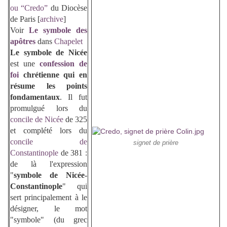
ou “Credo”
du Diocèse
de Paris [
archive
]
Voir
Le symbole des
apôtres
dans
Chapelet
Le
symbole de Nicée
est une
confession de
foi
chrétienne qui en
résume les points
fondamentaux
. Il fut
promulgué lors du
concile de Nicée
de 325
et complété lors du
concile de
signet de prière
Constantinople
de 381 :
de là l'expression
"
symbole de Nicée-
Constantinople
" qui
sert principalement à le
désigner, le mot
"symbole" (du grec