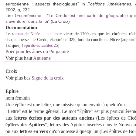
européenne : aspects théologiques" in
Positions luthériennes
,
2002,
p.
232.
Lire
Œcuménisme : "Le Credo est une carte de géographie qu
s’aventurer dans la foi"
(La Croix)
Documentation
Le roman de Nicée
... un texte vieux de 1700 ans que les chrétiens réci
chaque messe : le Credo, élaboré en 325, lors du concile de Nicée (aujourd'
Turquie) (
Spiritu-actualités 25
)
Prier pour les âmes du Purgatoire
Voir plus haut
Antienne
Croix
Voir plus bas
Signe de la croix
Épître
nom féminin
Une épître est une lettre, une missive qu'on envoie à quelqu'un.
"Lettre" est le terme général. Le mot "Épître" est plus particulièrem
aux
lettres écrites par des auteurs anciens
(Les épîtres de Cic
épîtres des Apôtres
", lettres des Apôtres insérées dans le Nouvea
ou aux
lettres en vers
qu'on adresse à quelqu'un (Les épîtres de Boi