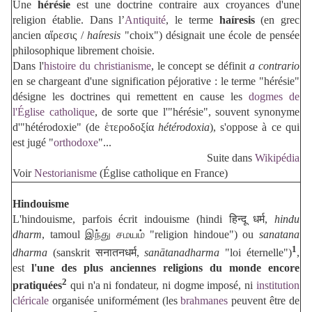
Une
hérésie
est une doctrine contraire aux croyances d'une
religion établie. Dans l’
Antiquité
, le terme
haíresis
(en grec
ancien
αἵρεσις
/
haíresis
"choix") désignait une école de pensée
philosophique librement choisie.
Dans l'
histoire du christianisme
, le concept se définit
a contrario
en se chargeant d'une signification péjorative : le terme "hérésie"
désigne les doctrines qui remettent en cause les
dogmes de
l'Église catholique
, de sorte que l'"hérésie", souvent synonyme
d'"hétérodoxie" (de ἑτεροδοξία
hétérodoxia
), s'oppose à ce qui
est jugé "
orthodoxe
"...
Suite dans
Wikipédia
Voir
Nestorianisme
(Église catholique en France)
Hindouisme
L'hindouisme, parfois écrit indouisme (hindi
हिन्दू धर्म
,
hindu
dharm
, tamoul
இந்து சமயம்
"religion hindoue") ou
sanatana
1
dharma
(sanskrit
सनातनधर्म
,
sanātanadharma
"loi éternelle")
,
est
l'une des plus anciennes religions du monde encore
2
pratiquées
qui n'a ni fondateur, ni dogme imposé, ni
institution
cléricale
organisée uniformément (les
brahmanes
peuvent être de