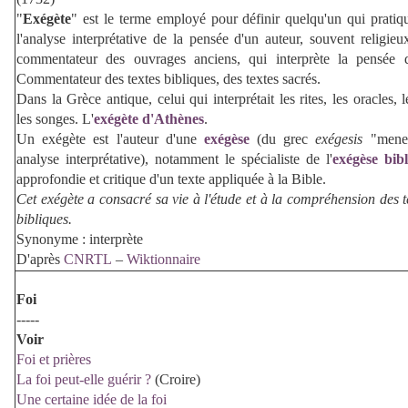
"
Exégète
" est le terme employé pour définir quelqu'un qui pratiqu
l'analyse interprétative de la pensée d'un auteur, souvent religieux
commentateur des ouvrages anciens,
qui interprète la pensée 
Commentateur des textes bibliques, des textes sacrés.
Dans la Grèce antique, celui qui interprétait les rites, les oracles, 
les songes. L'
exégète d'Athènes
.
Un exégète est l'auteur d'une
exégèse
(du grec
exégesis
"mener
analyse interprétative
), notamment le spécialiste de l'
exégèse bib
approfondie et critique d'un texte appliquée à la Bible.
Cet exégète a consacré sa vie à l'étude et à la compréhension des t
bibliques.
Synonyme : interprète
D'après
CNRTL
–
Wiktionnaire
Foi
-----
Voir
Foi et prières
La foi peut-elle guérir ?
(Croire)
Une certaine idée de la foi