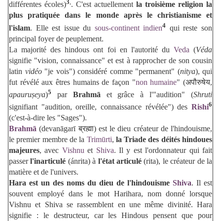
3
,
différentes écoles)
. C'est actuellement
la troisième religion la
plus pratiquée dans le monde après le christianisme et
4
l'islam
. Elle est issue du
sous-continent indien
qui reste son
principal foyer de peuplement.
La majorité des hindous ont foi en l'autorité du
Veda
(
Véda
signifie "vision, connaissance" et est à rapprocher de son cousin
latin
vidéo
"je vois") considéré comme "permanent" (
nitya
), qui
fut révélé aux êtres humains de façon "
non humaine
" (अपौरुषेय,
5
apauruṣeya
)
par
Brahmā
et grâce à l'"audition" (
Shruti
6
signifiant "audition, oreille, connaissance révélée") des
Rishi
(c'est-à-dire les "Sages").
Brahmā
(devanāgarī ब्रह्मा) est le dieu créateur de l'hindouisme,
le premier membre de la
Trimūrti
,
la Triade des déités hindoues
majeures
, avec
Vishnu
et
Shiva
. Il y est l'ordonnateur qui fait
passer
l'inarticulé
(ánrita) à
l'état articulé
(rita), le créateur de la
matière et de l'univers.
Hara est un des noms du dieu de l'hindouisme
Shiva
. Il est
souvent employé dans le mot Harihara, nom donné lorsque
Vishnu et Shiva se rassemblent en une même divinité. Hara
signifie : le destructeur, car les Hindous pensent que pour