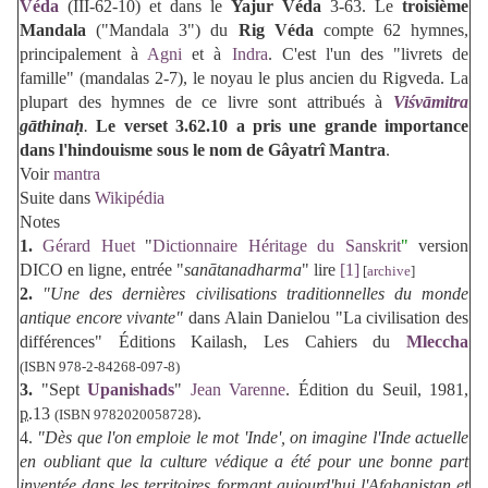
Véda
(III-62-10) et dans le
Yajur Véda
3-63.
Le
troisième
Mandala
("Mandala 3") du
Rig Véda
compte 62 hymnes,
principalement à
Agni
et à
Indra
.
C'est l'un des "livrets de
famille" (mandalas 2-7), le noyau le plus ancien du Rigveda.
La
plupart des hymnes de ce livre sont attribués à
Viśvāmitra
gāthinaḥ
.
Le verset 3.62.10 a pris une grande importance
dans l'hindouisme sous le nom de
Gâyatrî Mantra
.
Voir
mantra
Suite dans
Wikipédia
Notes
1.
Gérard Huet
"
Dictionnaire Héritage du Sanskrit
"
version
DICO en ligne, entrée "
sanātanadharma
" lire
[1]
[
archive
]
2.
"Une des dernières civilisations traditionnelles du monde
antique encore vivante"
dans Alain Danielou "La civilisation des
différences" Éditions Kailash, Les Cahiers du
Mleccha
(ISBN
978-2-84268-097-8
)
3.
"Sept
Upanishads
"
Jean Varenne
. Édition du Seuil, 1981,
p.
13
.
(ISBN
9782020058728
)
4.
"Dès que l'on emploie le mot 'Inde', on imagine l'Inde actuelle
en oubliant que la culture védique a été pour une bonne part
inventée dans les territoires formant aujourd'hui l'Afghanistan et