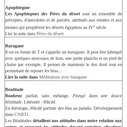
Apophtegme
Les
Apophtegmes des Pères du désert
sont un ensemble de
préceptes, d'anecdotes et de paroles, attribués aux ermites et aux
e
moines qui peuplèrent les déserts égyptiens au
IV
siècle.
Lire la suite dans
Pères du désert
Baragane
Il est en forme de T et s'appelle un
baragane
. Il peut être fabriqué
avec quelques morceaux de bois, une petite planche et un pied de
chaise par exemple. Il permet de maintenir le dos droit tout en
permettant de reposer les bras...
Lire la suite dans
Méditations avec baragane
Béatitude
Bonheur
parfait, sans mélange.
Plongé dans une douce
béatitude
.
Littéraire : félicité.
En théologie, félicité parfaite des élus au paradis. Développement
dans
CNRTL
Les Béatitudes
détaillent nos attitudes dans notre relation aux
autres et exposent les attitudes devant certaines situations