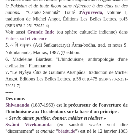
le Pakistan et de toute façon sans référence à des états ou des
nations."
"Caraka-Samhitâ" Traité d'
Âyurveda
, volume I,
traduction de Michel Angot, Éditions Les Belles Lettres, p.45
(ISBN
978-2-251-72052-4
)
Voir aussi
Grande Inde
(ou sphère culturelle indienne) dans
Entre sport et violence
5.
आदि शङ्कर (Ādi Śaṅkarācārya) Âtma-bodha, trad. et notes S.
e
Nikhilananda, Madras, 1987,
7
édition.
6.
Madeleine Biardeau "L'hindouisme, anthropologie d'une
civilisation" Flammarion.
7.
"
Le Nyâya-sûtra de Gautama Akshpâda" traduction de Michel
Angot, Éditions Les Belles Lettres, p.58 et p.475
(ISBN
978-2-251-
72051-7
)
-----
Des noms
Shivananda
(1887-1963)
est le précurseur de l'ouverture de
l'hindouisme aux Occidentaux sur la base d'un principe
:
« Servir, aimer, purifier, donner, méditer et réaliser »
Swâmi Vivekananda
(en sanskrit
viveka
veut dire
"discernement" et
ananda
"
béatitude
") est né le
12 janvier 1863