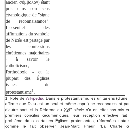
ancien
σύμβολον
) étant
pris dans son sens
étymologique de "signe
de reconnaissance".
L'essentiel des
affirmations du symbole
de Nicée est partagé par
les confessions
chrétiennes majoritaires
- à savoir le
catholicisme,
l'orthodoxie - et la
plupart des Églises
issues du
1
protestantisme
.
1. Note de
Wikipédia
. Dans le protestantisme, les unitariens (d'une 
affirme que Dieu est un seul et même esprit) ne reconnaissent pas 
e
d'autre part "si la Réforme du
XVI
siècle n'a en effet pas mis e
premiers conciles œcuméniques, leur réception effective fait 
problème dans certaines Églises protestantes, réformées notamm
comme le fait observer Jean-Marc Prieur, "La Charte 