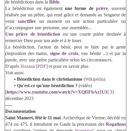
de bénédictions dans la
Bible
.
La bénédiction est également
une forme de
prière
, souvent
réalisée par un prêtre, qui rend grâce et demande au Seigneur de
venir
sanctifier
un moment ou une action particulière ou
d’accompagner une personne, une assemblée...
Une prière de bénédiction
est une courte prière destinée à
remercier Dieu pour son aide et à le louer.
La bénédiction, l'action de bénir, peut se faire par le geste
(imposition des mains,
signe de croix
, eau bénite ...) et par la
parole, avec une prière particulière selon les circonstances.
D'après
Hozana
[
PDF
] et pour en savoir plus
Voir aussi
• Bénédiction dans le christianisme
(
Wikipédia
)
•
Qu'est-ce qu'une bénédiction ?
(vidéo)
[
https://www.youtube.com/watch?v=XQl5FhAz1UI
] 31
décembre 2023
-----
Documentation
Saint Mamert, fêté le 11 mai
. Archevêque de Vienne, décédé en
474 ou 475, il introduisit en Gaule la procession des
Rogations
qui signifient "prières de demande
liturgique
" pour un climat