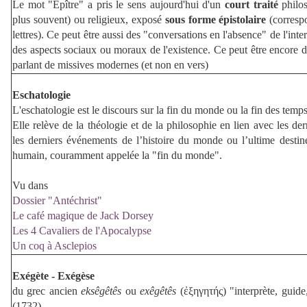
Le mot "Épître" a pris le sens aujourd'hui d'un
court traité
philos
plus souvent) ou religieux, exposé
sous forme épistolaire
(corresp
lettres). Ce peut être aussi des "conversations en l'absence" de l'inte
des aspects sociaux ou moraux de l'existence. Ce peut être encore de
parlant de missives modernes (et non en vers)
Eschatologie
L'eschatologie est le discours sur la fin du monde ou la fin des temps
Elle relève de la théologie et de la philosophie en lien avec les der
les derniers événements de l’histoire du monde ou l’ultime desti
humain, couramment appelée la "fin du monde".
Vu dans
Dossier "Antéchrist"
Le café magique de Jack Dorsey
Les 4 Cavaliers de l'Apocalypse
Un coq à Asclepios
Exégète - Exégèse
du grec ancien
eksêgêtês
ou
exêgêtês
(ἐξηγητής) "interprète, guide,
(
1732
)