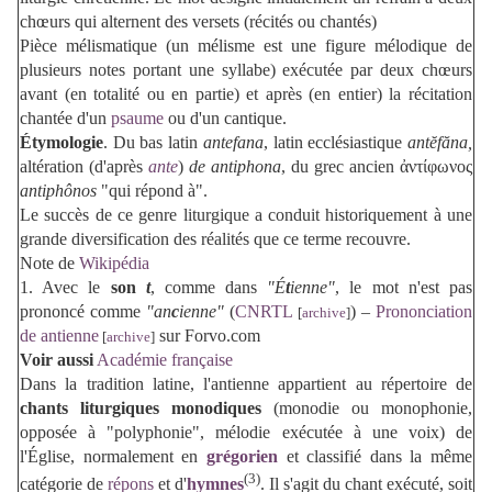
chœurs qui alternent des versets (récités ou chantés)
Pièce mélismatique (un mélisme est une figure mélodique de
plusieurs notes portant une syllabe) exécutée par deux chœurs
avant (en totalité ou en partie) et après (en entier) la récitation
chantée d'un
psaume
ou d'un cantique.
Étymologie
. Du bas latin
antefana
, latin ecclésiastique
antĕfăna
,
altération (d'après
ante
)
de
antiphona
, du grec ancien ἀντίφωνος
antiphônos
"qui répond à".
Le succès de ce genre liturgique a conduit historiquement à une
grande diversification des réalités que ce terme recouvre.
Note de
Wikipédia
1. Avec le
son
t
, comme dans
"É
t
ienne"
, l
e mot n'est pas
prononcé comme
"an
c
ienne"
(
CNRTL
) –
Prononciation
[
archive
]
de antienne
sur Forvo.com
[
archive
]
Voir aussi
Académie française
Dans la tradition latine, l'antienne appartient au répertoire de
chants liturgiques monodiques
(monodie ou monophonie,
opposée à "polyphonie", mélodie exécutée à une voix) de
l'Église, normalement en
grégorien
et classifié dans la même
(3)
catégorie de
répons
et d'
hymnes
. Il s'agit du chant exécuté, soit