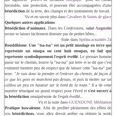
favorable, une protection, et pouvant être accompagnées d'une
bénédiction
de la terre, des champs et des instruments de travail.
Vu et en savoir plus dans
Cavaliers & Saints de glace
Quelques autres applications
Bénédiction d’animaux
. Dans les
Confessions
,
saint Augustin
avoue se laisser facilement distraire par de petites bêtes
...
Suite dans
Spiritu-actualités 24
Bouddhisme
.
Une "tsa-tsa" est un petit moulage en terre qui
représente un stoupa ou cent huit stoupas, en fait qui
représente symboliquement l'esprit éveillé
. Le premier homme
passe sur le chemin, trouve la "tsa-tsa" par terre et se dit que c'est
vraiment montrer peu de respect que de laisser cette "tsa-tsa" par
terre.
"Je vais donc la prendre et l'enlev
er du chemin, de façon à
ce que les gens ne marchent pas dessus, et puis la mettre sur un
caillou un peu en hauteur sur le bord de la route."
Il a de cette
manière témoigné un grand respect pour l'éveil et
s'est ouvert à
la
bénédiction
omniprésente de l'esprit éveillé...
Vu et la suite dans
GUENDUNE Méditation
Pratique hawaïenne
. Afin de profiter pleinement des effets de
vos
bénédictions
, vous allez devoir arrêter ou réduire la seule